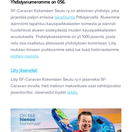
Yhdistysnumeromme on 056.
SF-Caravan Kokemäen Seutu ry on aktiivinen yhdistys, joka
järjestää paljon erilaisia
tapahtumia
Pitkäjärvellä. Alueemme
isännöinti tapahtuu kausipaikkalaisten toimesta ja isännät
huolehtivat alueen siisteydestä muiden kausipaikkalaisten
avustuksella. Yhdistyksessämme on yli 1000 jäsentä, joista
reilu osa osallistuu aktiivisesti yhdistyksen toimintaan. Liity
mukaan iloiseen joukkoomme sekä lue lisää historiastamme
esittely-osiosta.
Liity jäseneksi!
Liity SF-Caravan Kokemäen Seutu ry:n jäseneksi SF-
Caravan sivuilla. Heti maksun maksettuasi saat sähköpostiisi
jäsenkorttisi. Jäsenedut löydät
täältä.