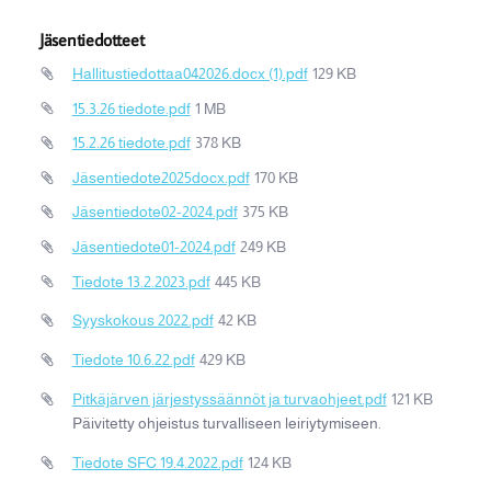
Jäsentiedotteet
Hallitustiedottaa042026.docx (1).pdf
129 KB
15.3.26 tiedote.pdf
1 MB
15.2.26 tiedote.pdf
378 KB
Jäsentiedote2025docx.pdf
170 KB
Jäsentiedote02-2024.pdf
375 KB
Jäsentiedote01-2024.pdf
249 KB
Tiedote 13.2.2023.pdf
445 KB
Syyskokous 2022.pdf
42 KB
Tiedote 10.6.22.pdf
429 KB
Pitkäjärven järjestyssäännöt ja turvaohjeet.pdf
121 KB
Päivitetty ohjeistus turvalliseen leiriytymiseen.
Tiedote SFC 19.4.2022.pdf
124 KB