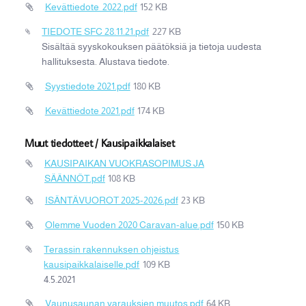
Kevättiedote_2022.pdf
152 KB
TIEDOTE SFC 28.11.21.pdf
227 KB
Sisältää syyskokouksen päätöksiä ja tietoja uudesta
hallituksesta. Alustava tiedote.
Syystiedote 2021.pdf
180 KB
Kevättiedote 2021.pdf
174 KB
Muut tiedotteet / Kausipaikkalaiset
KAUSIPAIKAN VUOKRASOPIMUS JA
SÄÄNNÖT.pdf
108 KB
ISÄNTÄVUOROT 2025-2026.pdf
23 KB
Olemme Vuoden 2020 Caravan-alue.pdf
150 KB
Terassin rakennuksen ohjeistus
kausipaikkalaiselle.pdf
109 KB
4.5.2021
Vaunusaunan varauksien muutos.pdf
64 KB