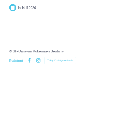
la 14.11.2026
©
SF-Caravan Kokemäen Seutu ry
Evästeet
Tehty Yhdistysavaimella
Facebook
Instagram