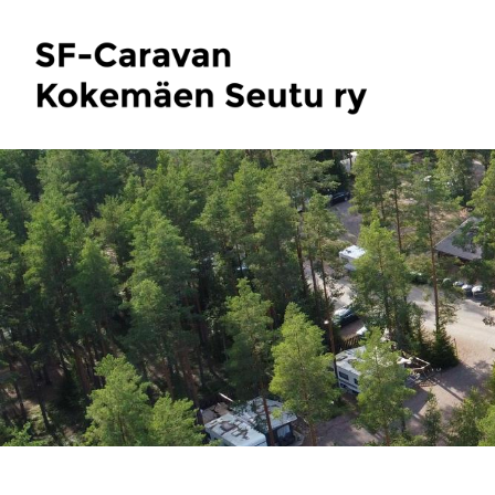
Siirry
sivun
SF-Caravan Kokemäen Seutu ry
sisältöön