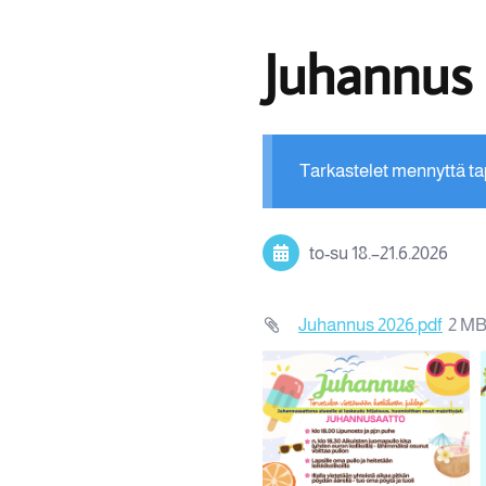
Juhannus
Tarkastelet mennyttä t
to-su
18.
–
21.6.2026
Juhannus 2026.pdf
2 M