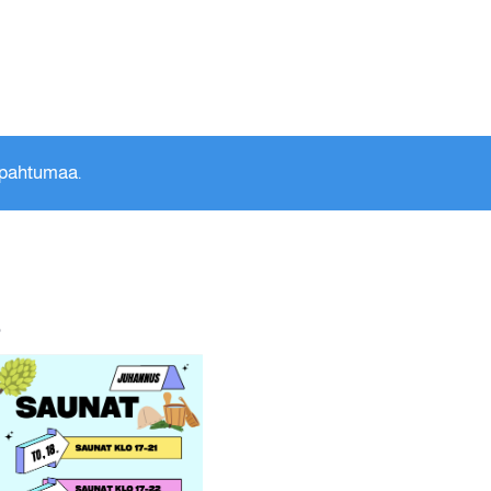
apahtumaa.
B