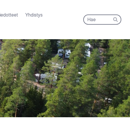
iedotteet
Yhdistys
Hak
Hae