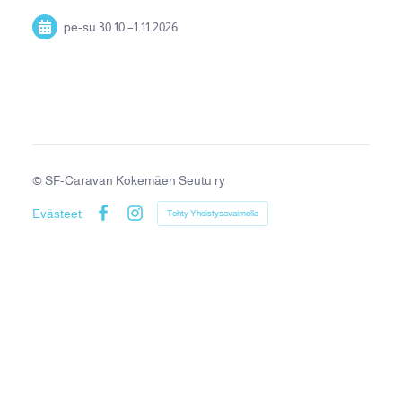
pe-su
30.10.
–
1.11.2026
©
SF-Caravan Kokemäen Seutu ry
Evästeet
Tehty Yhdistysavaimella
Facebook
Instagram