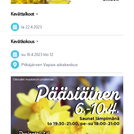
Kevättalkoot
la 22.4.2023
Kevätkokous
su 16.4.2023
klo 12
Pitkäjärven Vapaa-aikakeskus