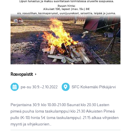
Rosvopaistit
pe-su
30.9.
–
2.10.2022
SFC Kokemäki Pitkäjärvi
Perjantaina 30.9. klo 18:00-21:00 Saunat klo 20:30 Lasten
pimeä puuha (oma taskulamppu) klo 21:30 Aikuisten Pimeä
pullo (K-18) hinta 5€ (oma taskulamppu). 21.15 alkaa vihjeiden
myynti ja vihjekuorien…