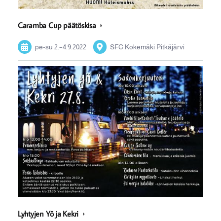
Caramba Cup päätöskisa
pe-su
2.
–
4.9.2022
SFC Kokemäki Pitkäjärvi
Lyhtyjen Yö ja Kekri