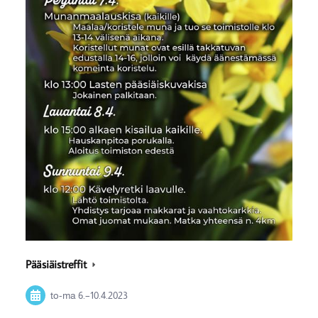
Pääsiäistreffit
to-ma
6.
–
10.4.2023