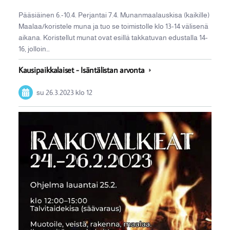
Pääsiäinen 6.-10.4. Perjantai 7.4. Munanmaalauskisa (kaikille)
Maalaa/koristele muna ja tuo se toimistolle klo 13-14 välisenä
aikana. Koristellut munat ovat esillä takkatuvan edustalla 14-
16, jolloin…
Kausipaikkalaiset - Isäntälistan arvonta
su 26.3.2023
klo 12