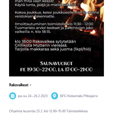
Rakovalkeat
pe-su
24.
–
26.2.2023
SFC Kokemäki Pitkäjärvi
Ohjelma lauantai 25.2. klo 12:00–15:00 Talvitaidekisa