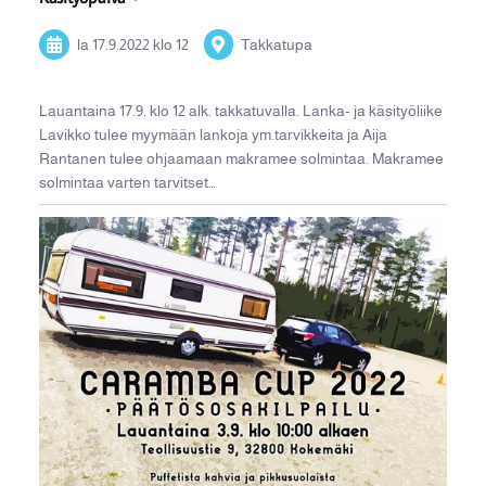
la 17.9.2022
klo 12
Takkatupa
Lauantaina 17.9. klo 12 alk. takkatuvalla. Lanka- ja käsityöliike
Lavikko tulee myymään lankoja ym.tarvikkeita ja Aija
Rantanen tulee ohjaamaan makramee solmintaa. Makramee
solmintaa varten tarvitset…