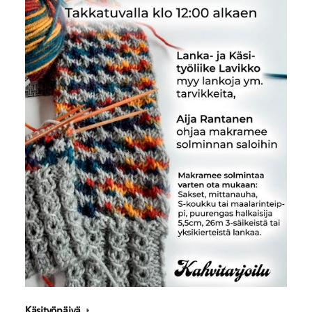
Käsityöpäivä