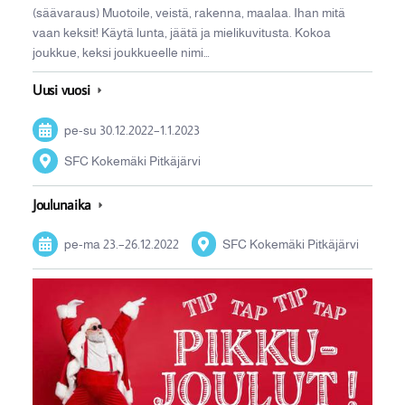
(säävaraus) Muotoile, veistä, rakenna, maalaa. Ihan mitä
vaan keksit! Käytä lunta, jäätä ja mielikuvitusta. Kokoa
joukkue, keksi joukkueelle nimi…
Uusi vuosi
pe-su
30.12.2022
–
1.1.2023
SFC Kokemäki Pitkäjärvi
Joulunaika
pe-ma
23.
–
26.12.2022
SFC Kokemäki Pitkäjärvi