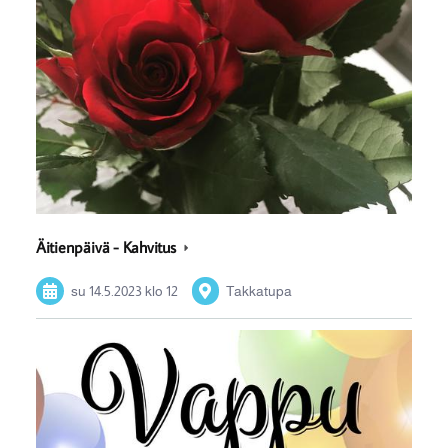
Äitienpäivä - Kahvitus
su 14.5.2023
klo 12
Takkatupa