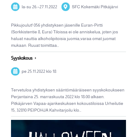
la-su
26.
–
27.11.2022
SFC Kokemäki Pitkäjärvi
Pikkujoulut! 056 yhdistyksen jäsenille Euran-Pirtti
(Sorkkistentie 8, Eura) Tiloissa ei ole anniskelua, joten jos
haluat nauttia alkoholipitoisia juomia,varaa omat juomat
mukaan. Ruuat toimittaa…
Syyskokous
pe 25.11.2022
klo 18
Tervetuloa yhdistyksen sääntömääräiseen syyskokoukseen
Perjantaina 25. marraskuuta 2022 klo 18:00 alkaen.
Pitkäjärven Vapaa-ajankeskuksen kokoustiloissa Urheilutie
15, 32810 PEIPOHJA Kahvitarjoilu klo…