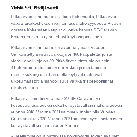
Yleistä SFC Pitkäjärvestä
Pitkäjärven leirintäalue sijaitsee Kokemäellä, Pitkäjärven
vapaa-aikakeskuksen välittömässä läheisyydessä. Alueen
omistaa Kokemäen kaupunki, jonka kanssa SF-Caravan
Kokemäen seutu ry on tehnyt käyttösopimuksen.
Pitkäjärven leirintäalue on avoinna ympäri vuoden.
Sähköistettyjä vaunupaikkoja on 160 kappaletta, joista
vierailijapaikkoja on 80. Pitkäjärven pinta-ala on noin
4 hehtaaria, josta osa on nurmikkoa ja osa tasaista
männikkökangasta. Lähistöltä löytyvät mahtavat
ulkoilumaastot ja mahdollisuus vaikka frisbeegolfiin tai
ulkobodailuun.
Pitkäjärvi nimettiin vuonna 2012 SF-Caravan ry:n
kesäsuositusalueeksi sekä koiraystävällisimmäksi alueeksi
vuonna 2018. Vuonna 2021 saimme kunnian olla Vuoden
Caravan alue 2020. Vuonna 2021 saimme myös toistamiseen
koiraystävällisimmän alueen kunnian.
Alueellamme on lainattavissa polkupyöriä, joiden avaimet