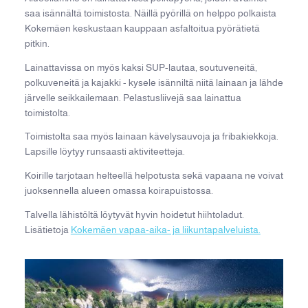
saa isännältä toimistosta. Näillä pyörillä on helppo polkaista
Kokemäen keskustaan kauppaan asfaltoitua pyörätietä
pitkin.
Lainattavissa on myös kaksi SUP-lautaa, soutuveneitä,
polkuveneitä ja kajakki - kysele isänniltä niitä lainaan ja lähde
järvelle seikkailemaan. Pelastusliivejä saa lainattua
toimistolta.
Toimistolta saa myös lainaan kävelysauvoja ja fribakiekkoja.
Lapsille löytyy runsaasti aktiviteetteja.
Koirille tarjotaan helteellä helpotusta sekä vapaana ne voivat
juoksennella alueen omassa koirapuistossa.
Talvella lähistöltä löytyvät hyvin hoidetut hiihtoladut.
Lisätietoja
Kokemäen vapaa-aika- ja liikuntapalveluista.