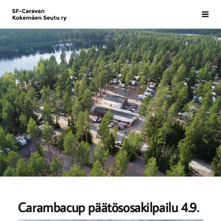
Siirry
SF-Caravan Kokemäen Seutu ry
Haku
sivun
sisältöön
Carambacup päätösosakilpailu 4.9.