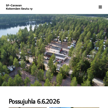
Siirry
SF-Caravan Kokemäen Seutu ry
Haku
sivun
sisältöön
Possujuhla 6.6.2026