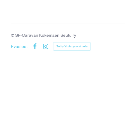
©
SF-Caravan Kokemäen Seutu ry
Evästeet
Tehty Yhdistysavaimella
Facebook
Instagram