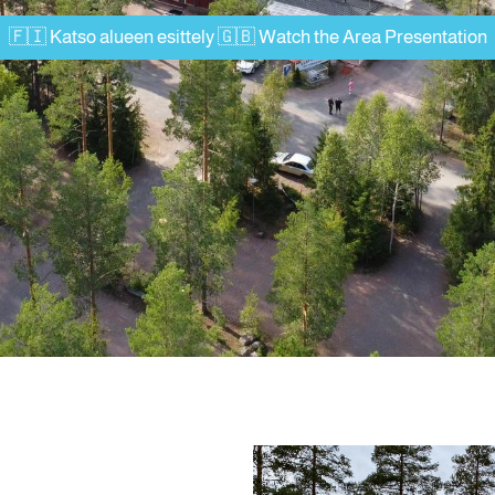
🇫🇮 Katso alueen esittely 🇬🇧 Watch the Area Presentation