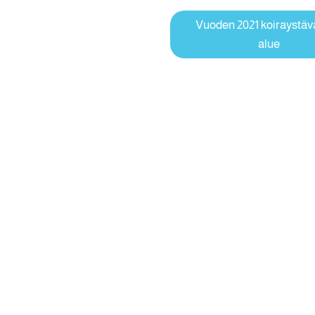
Vuoden 2021 koiraystävä
alue