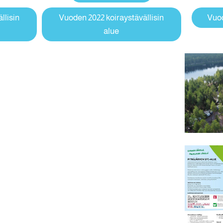
llisin
Vuoden 2022 koiraystävällisin
Vuod
alue