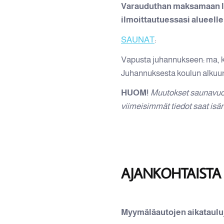
Varauduthan maksamaan l
ilmoittautuessasi alueelle
SAUNAT
:
Vapusta juhannukseen:
ma, k
Juhannuksesta koulun alkuun m
HUOM!
Muutokset saunavuor
viimeisimmät tiedot saat isän
AJANKOHTAISTA
Myymäläautojen aikataulu