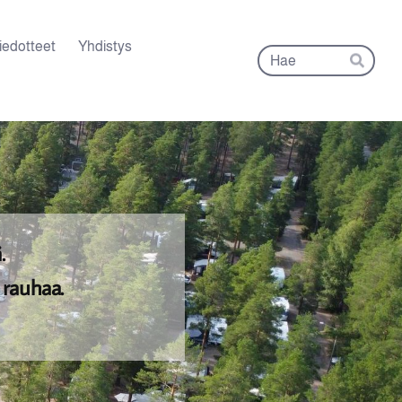
iedotteet
Yhdistys
Hak
Hae
ä.
n rauhaa.