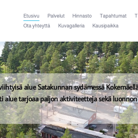
Etusivu
Palvelut
Hinnasto
Tapahtumat
T
Ota yhteyttä
Kuvagalleria
Kausipaikka
 viihtyisä alue Satakunnan sydämessä Kokemäell
sti alue tarjoaa paljon aktiviteetteja sekä luonno