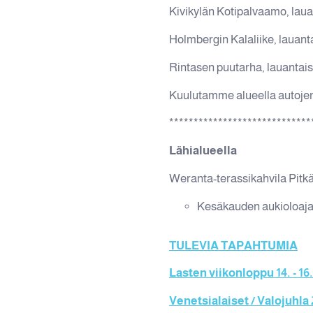
Kivikylän Kotipalvaamo, lauan
Holmbergin Kalaliike, lauantai
Rintasen puutarha, lauantaisin (
Kuulutamme alueella autojen
*****************************
Lähialueella
Weranta-terassikahvila Pitk
Kesäkauden aukioloajat: m
TULEVIA TAPAHTUMIA
Lasten viikonloppu 14. - 16
Venetsialaiset / Valojuhla 2